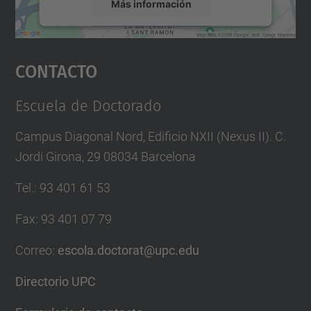
Más información
Aceptar
Contacto
powered by
Usercentrics Consent
Management Platform
Escuela de Doctorado
Campus Diagonal Nord, Edificio NXII (Nexus II). C.
Jordi Girona, 29 08034 Barcelona
Tel.
:
93 401 61 53
Fax
:
93 401 07 79
Correo
:
escola.doctorat@upc.edu
Directorio UPC