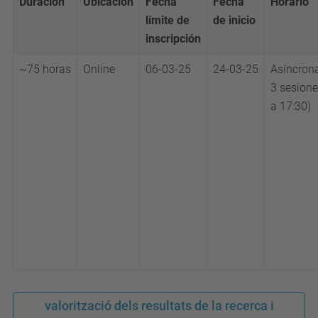
Duración
Ubicación
Fecha
Fecha
Horario
límite de
de inicio
inscripción
~75
horas
Online
06-03-25
24-03-25
Asíncron
3 sesione
a 17:30)
valorització dels resultats de la recerca i