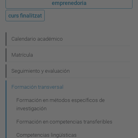
emprenedoria
curs finalitzat
N
Calendario académico
a
Matrícula
v
e
Seguimiento y evaluación
g
Formación transversal
a
c
Formación en métodos específicos de
investigación
i
ó
Formación en competencias transferibles
n
Competencias lingüísticas