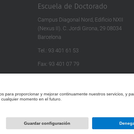
Escuela de Doctorado
Campus Diagonal Nord, Edificio NXII
(Nexus II). C. Jordi Girona, 29 08034
Barcelona
Tel.
:
93 401 61 53
Fax
:
93 401 07 79
Correo
:
escola.doctorat@upc.edu
Directorio UPC
Formulario de contacto
Desarrollado con
Mapa del Sitio