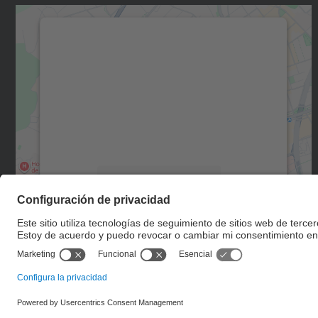
Necesitamos su consentimiento
para cargar el servicio Google Maps.
Utilizamos un servicio de terceros para
incrustar contenido de mapas que puede
recopilar datos sobre su actividad. Le
rogamos que revise los detalles y acepte el
servicio para ver este mapa.
Más información
Aceptar
powered by
Usercentrics Consent
Management Platform
© UPC
Escuela de Doctorado