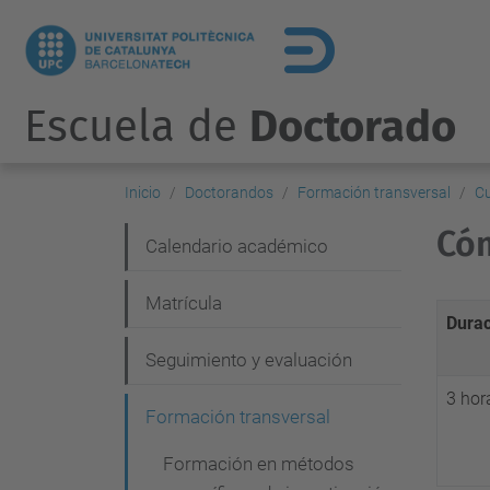
Escuela de
Doctorado
Inicio
Doctorandos
Formación transversal
C
Cóm
N
Calendario académico
a
Matrícula
v
Durac
e
Seguimiento y evaluación
g
3 hor
Formación transversal
a
c
Formación en métodos