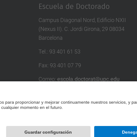
Escuela de Doctorado
Campus Diagonal Nord, Edificio NXII
(Nexus II). C. Jordi Girona, 29 08034
Barcelona
Tel.
:
93 401 61 53
Fax
:
93 401 07 79
Correo
:
escola.doctorat@upc.edu
Directorio UPC
Formulario de contacto
Desarrollado con
Mapa del Sitio