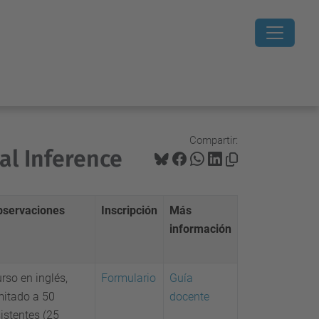
Compartir:
cal Inference
bservaciones
Inscripción
Más
información
rso en inglés,
Formulario
Guía
mitado a 50
docente
istentes (25