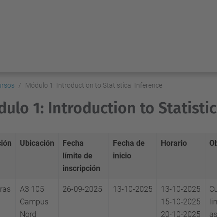
ursos
Módulo 1: Introduction to Statistical Inference
ulo 1: Introduction to Statisti
ión
Ubicación
Fecha
Fecha de
Horario
O
límite de
inicio
inscripción
ras
A3 105
26-09-2025
13-10-2025
13-10-2025
Cu
Campus
15-10-2025
li
Nord
20-10-2025
as