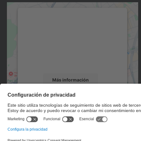
Necesitamos su consentimiento
para cargar el servicio Google Maps.
Utilizamos un servicio de terceros para
incrustar contenido de mapas que puede
recopilar datos sobre su actividad. Le
rogamos que revise los detalles y acepte el
servicio para ver este mapa.
Más información
Aceptar
powered by
Usercentrics Consent
Management Platform
© UPC
Escuela de Doctorado