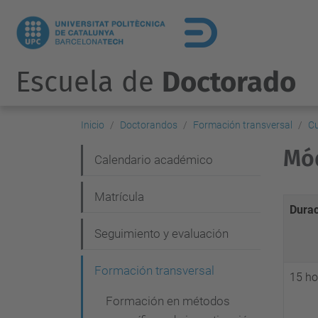
Escuela de
Doctorado
Inicio
Doctorandos
Formación transversal
C
Mód
N
Calendario académico
a
Matrícula
v
Durac
e
Seguimiento y evaluación
g
Formación transversal
a
15 ho
c
Formación en métodos