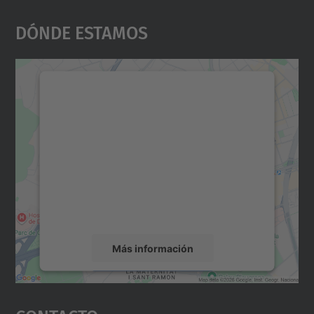
Dónde Estamos
Necesitamos su consentimiento
para cargar el servicio Google
Maps.
Utilizamos un servicio de terceros para
incrustar contenido de mapas que puede
recopilar datos sobre su actividad. Le
rogamos que revise los detalles y acepte el
servicio para ver este mapa.
Más información
Aceptar
powered by
Usercentrics Consent