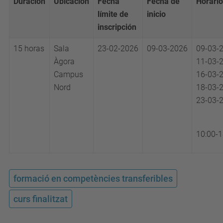
Duración
Ubicación
Fecha
Fecha de
Horario
límite de
inicio
inscripción
15 horas
Sala
23-02-2026
09-03-2026
09-03-
Àgora
11-03-
Campus
16-03-
Nord
18-03-
23-03-
10:00-1
formació en competències transferibles
curs finalitzat