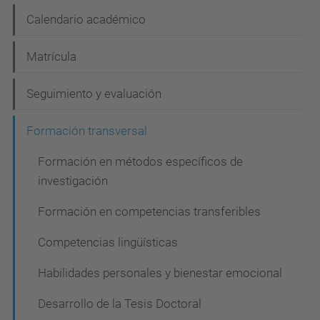
N
Calendario académico
a
Matrícula
v
e
Seguimiento y evaluación
g
Formación transversal
a
c
Formación en métodos específicos de
investigación
i
ó
Formación en competencias transferibles
n
Competencias lingüísticas
Habilidades personales y bienestar emocional
Desarrollo de la Tesis Doctoral