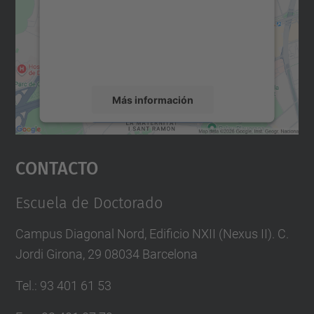
Utilizamos un servicio de terceros para
incrustar contenido de mapas que puede
recopilar datos sobre su actividad. Le
rogamos que revise los detalles y acepte el
servicio para ver este mapa.
Más información
Aceptar
Contacto
powered by
Usercentrics Consent
Management Platform
Escuela de Doctorado
Campus Diagonal Nord, Edificio NXII (Nexus II). C.
Jordi Girona, 29 08034 Barcelona
Tel.
:
93 401 61 53