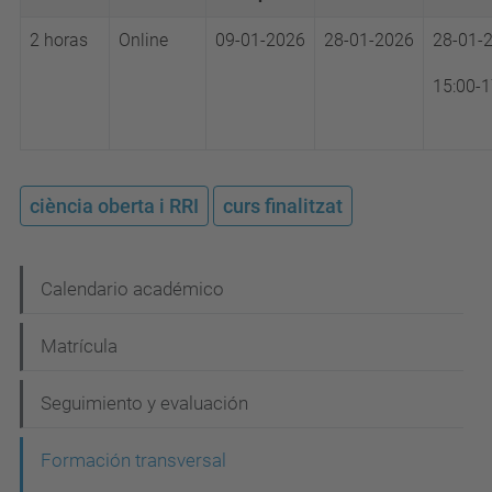
2 horas
Online
09-01-2026
28-01-2026
28-01-
15:00-1
ciència oberta i RRI
curs finalitzat
N
Calendario académico
a
Matrícula
v
e
Seguimiento y evaluación
g
Formación transversal
a