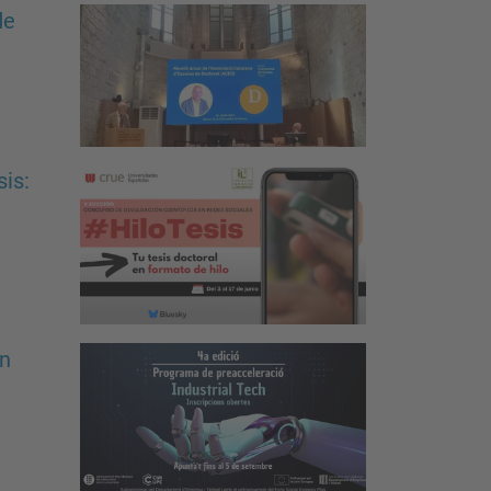
de
sis:
ón