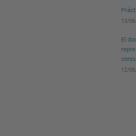
Práct
13/06
El do
repre
concu
12/06