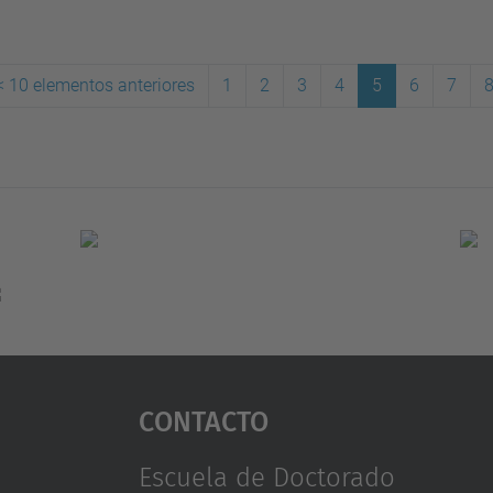
<
10 elementos anteriores
1
2
3
4
5
6
7
(actual)
Contacto
Escuela de Doctorado