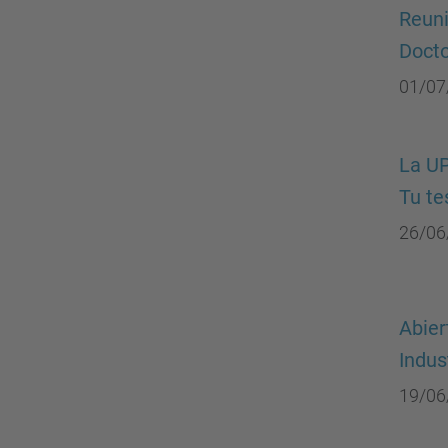
Reuni
Doct
01/07
La UP
Tu te
26/06
Abier
Indus
19/06