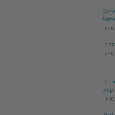
Convo
forma
18/03
1r Ac
13/03
Publi
empr
11/03
¡Part