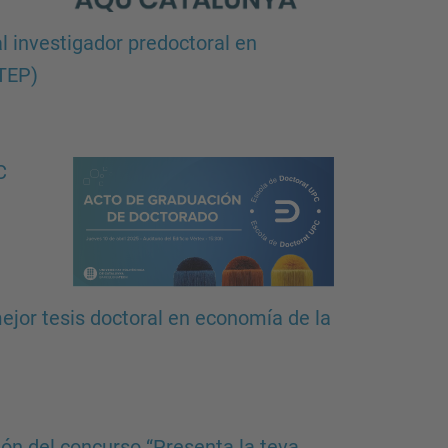
l investigador predoctoral en
STEP)
C
mejor tesis doctoral en economía de la
ión del concurso “Presenta la teva