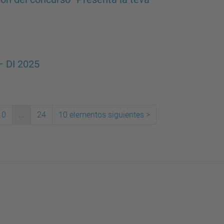
– DI 2025
10
...
24
10 elementos siguientes
>