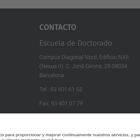
Contacto
Escuela de Doctorado
Campus Diagonal Nord, Edificio NXII
(Nexus II). C. Jordi Girona, 29 08034
Barcelona
Tel.
:
93 401 61 53
Fax
:
93 401 07 79
Correo
:
escola.doctorat@upc.edu
Directorio UPC