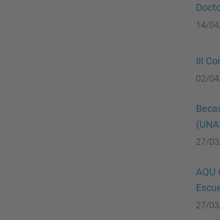
Docto
14/04
III C
02/04
Becas
(UNA
27/03
AQU C
Escue
27/03