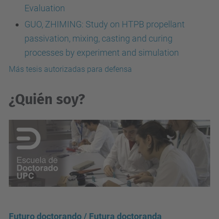
Evaluation
GUO, ZHIMING: Study on HTPB propellant
passivation, mixing, casting and curing
processes by experiment and simulation
Más tesis autorizadas para defensa
¿Quién soy?
Futuro doctorando / Futura doctoranda