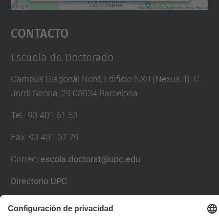
Aceptar
Contacto
powered by
Usercentrics Consent
Management Platform
Escuela de Doctorado
Campus Diagonal Nord, Edificio NXII (Nexus II). C.
Jordi Girona, 29 08034 Barcelona
Tel.
:
93 401 61 53
Fax
:
93 401 07 79
Correo
:
escola.doctorat@upc.edu
Directorio UPC
Formulario de contacto