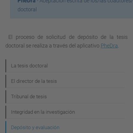
PheDra
- Aceptación escrita de los/las coautores
doctoral
El proceso de solicitud de depósito de la tesis
doctoral se realiza a través del aplicativo
PheDra
.
N
La tesis doctoral
a
El director de la tesis
v
e
Tribunal de tesis
g
Integridad en la investigación
a
c
Depósito y evaluación