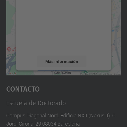
para cargar el servicio Google
Maps.
Utilizamos un servicio de terceros para
incrustar contenido de mapas que puede
recopilar datos sobre su actividad. Le
rogamos que revise los detalles y acepte el
servicio para ver este mapa.
Más información
Aceptar
Contacto
powered by
Usercentrics Consent
Management Platform
Escuela de Doctorado
Campus Diagonal Nord, Edificio NXII (Nexus II). C.
Jordi Girona, 29 08034 Barcelona