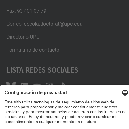
Fax
:
93 401 07 79
Correo
:
escola.doctorat@upc.edu
Directorio UPC
Formulario de contacto
Lista Redes Sociales
© UPC
Escuela de Doctorado
Desarrollado con