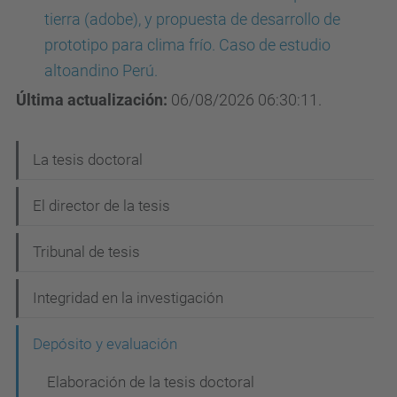
tierra (adobe), y propuesta de desarrollo de
prototipo para clima frío. Caso de estudio
altoandino Perú.
Última actualización:
06/08/2026 06:30:11.
N
La tesis doctoral
a
El director de la tesis
v
e
Tribunal de tesis
g
Integridad en la investigación
a
c
Depósito y evaluación
i
Elaboración de la tesis doctoral