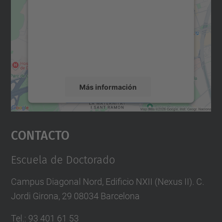
Maps.
Utilizamos un servicio de terceros para
incrustar contenido de mapas que puede
recopilar datos sobre su actividad. Le
rogamos que revise los detalles y acepte el
servicio para ver este mapa.
Más información
Aceptar
Contacto
powered by
Usercentrics Consent
Management Platform
Escuela de Doctorado
Campus Diagonal Nord, Edificio NXII (Nexus II). C.
Jordi Girona, 29 08034 Barcelona
Tel.
:
93 401 61 53