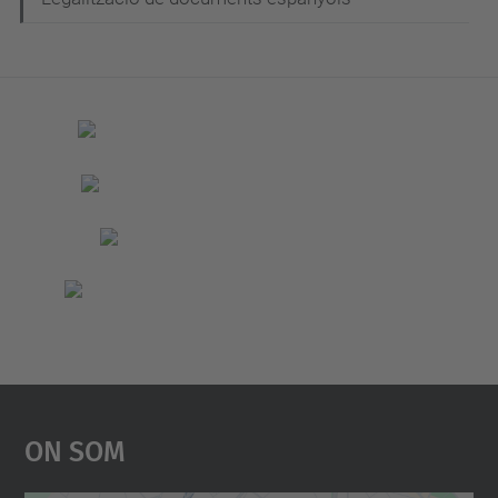
On Som