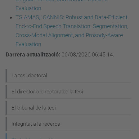
Evaluation
TSIAMAS, IOANNIS: Robust and Data-Efficient
End-to-End Speech Translation: Segmentation,
Cross-Modal Alignment, and Prosody-Aware
Evaluation
Darrera actualització:
06/08/2026 06:45:14.
N
La tesi doctoral
a
El director o directora de la tesi
v
e
El tribunal de la tesi
g
Integritat a la recerca
a