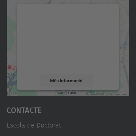
Necessitem el vostre
consentiment per carregar el
servei Google Maps!
Utilitzem un servei de tercers per incrustar
contingut del mapa que pugui recollir dades
sobre la vostra activitat. Reviseu-ne els
detalls i accepteu el servei per veure el
mapa.
Més Informació
Accepta
Contacte
powered by
Usercentrics Consent
Management Platform
Escola de Doctorat