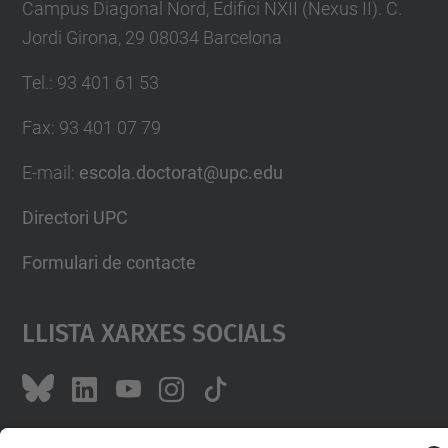
Campus Diagonal Nord, Edifici NXII (Nexus II). C.
Jordi Girona, 29 08034 Barcelona
Tel.
:
93 401 61 53
Fax
:
93 401 07 79
E-mail
:
escola.doctorat@upc.edu
Directori UPC
Formulari de contacte
Llista Xarxes Socials