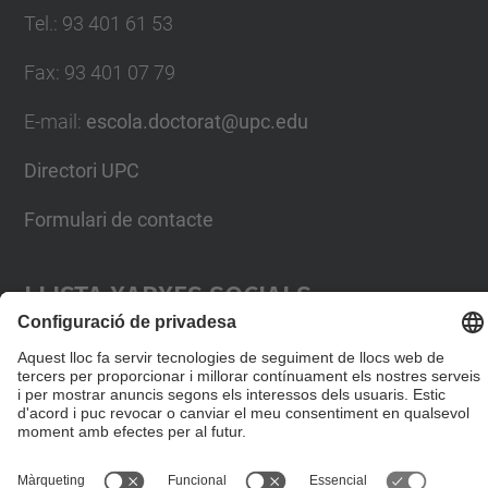
Tel.
:
93 401 61 53
Fax
:
93 401 07 79
E-mail
:
escola.doctorat@upc.edu
Directori UPC
Formulari de contacte
Llista Xarxes Socials
© UPC
Escola de Doctorat