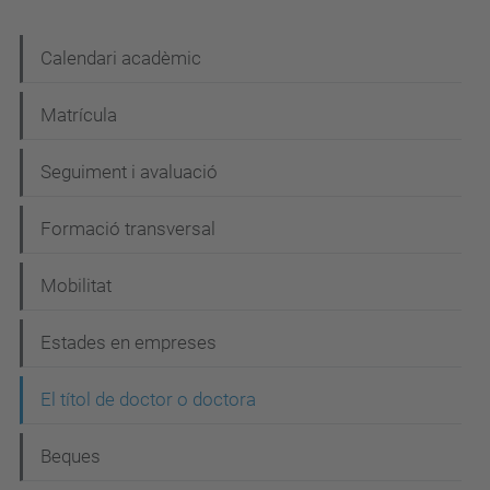
N
Calendari acadèmic
a
Matrícula
v
e
Seguiment i avaluació
g
Formació transversal
a
c
Mobilitat
i
Estades en empreses
ó
El títol de doctor o doctora
Beques