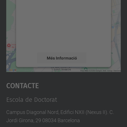
consentiment per carregar el
servei Google Maps!
Utilitzem un servei de tercers per incrustar
contingut del mapa que pugui recollir dades
sobre la vostra activitat. Reviseu-ne els
detalls i accepteu el servei per veure el
mapa.
Més Informació
Accepta
Contacte
powered by
Usercentrics Consent
Management Platform
Escola de Doctorat
Campus Diagonal Nord, Edifici NXII (Nexus II). C.
Jordi Girona, 29 08034 Barcelona