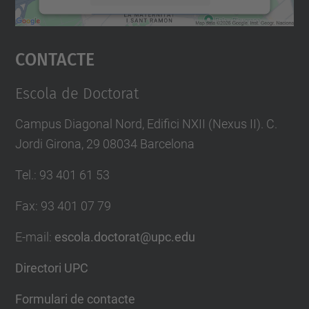
Accepta
Contacte
powered by
Usercentrics Consent
Management Platform
Escola de Doctorat
Campus Diagonal Nord, Edifici NXII (Nexus II). C.
Jordi Girona, 29 08034 Barcelona
Tel.
:
93 401 61 53
Fax
:
93 401 07 79
E-mail
:
escola.doctorat@upc.edu
Directori UPC
Formulari de contacte