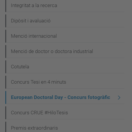
g
Integritat a la recerca
a
c
Dipòsit i avaluació
i
Menció internacional
ó
Menció de doctor o doctora industrial
Cotutela
Concurs Tesi en 4 minuts
European Doctoral Day - Concurs fotogràfic
Concurs CRUE #HiloTesis
Premis extraordinaris