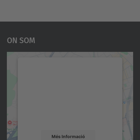
On Som
Necessitem el vostre
consentiment per carregar el
servei Google Maps!
Utilitzem un servei de tercers per incrustar
contingut del mapa que pugui recollir dades
sobre la vostra activitat. Reviseu-ne els
detalls i accepteu el servei per veure el
mapa.
Més Informació