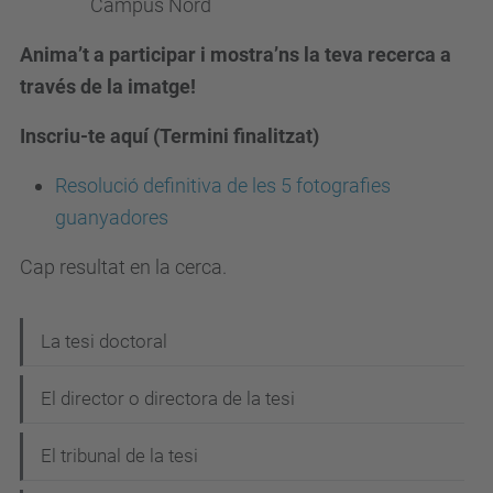
Campus Nord
Anima’t a participar i mostra’ns la teva recerca a
través de la imatge!
Inscriu-te aquí (Termini finalitzat)
Resolució definitiva de les 5 fotografies
guanyadores
Cap resultat en la cerca.
N
La tesi doctoral
a
El director o directora de la tesi
v
e
El tribunal de la tesi