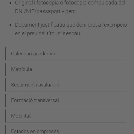
Original i fotocòpia o fotocòpia compulsada del
DNI/NIE/passaport vigent.
Document justificatiu que doni dret a l’exempció
en el preu del títol, si s’escau.
N
Calendari acadèmic
a
Matrícula
v
e
Seguiment i avaluació
g
Formació transversal
a
c
Mobilitat
i
Estades en empreses