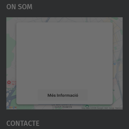
On Som
Necessitem el vostre
consentiment per carregar el
servei Google Maps!
Utilitzem un servei de tercers per incrustar
contingut del mapa que pugui recollir dades
sobre la vostra activitat. Reviseu-ne els
detalls i accepteu el servei per veure el
mapa.
Més Informació
Accepta
Contacte
powered by
Usercentrics Consent
Management Platform