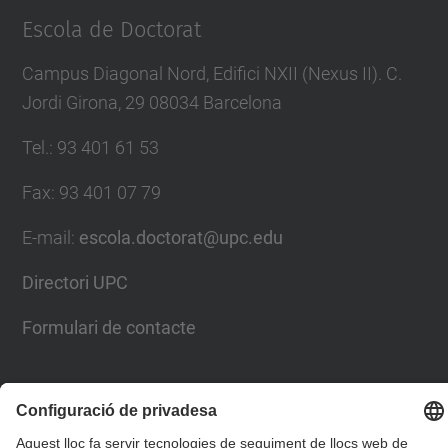
Escola de Doctorat
Campus Diagonal Nord, Edifici NXII (Nexus II). C.
Jordi Girona, 29 08034 Barcelona
Tel.
:
93 401 61 53
Fax
:
93 401 07 79
E-mail
:
escola.doctorat@upc.edu
Directori UPC
Formulari de contacte
Llista Xarxes Socials