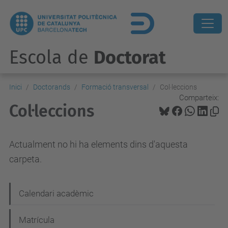
Escola de
Doctorat
Inici
Doctorands
Formació transversal
Col·leccions
Comparteix:
Col·leccions
Actualment no hi ha elements dins d'aquesta
carpeta.
N
Calendari acadèmic
a
Matrícula