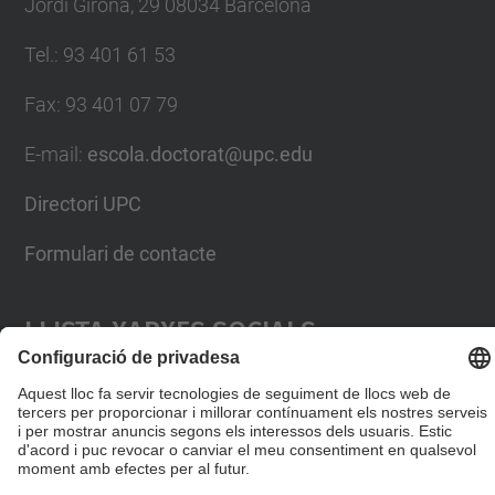
Jordi Girona, 29 08034 Barcelona
Tel.
:
93 401 61 53
Fax
:
93 401 07 79
E-mail
:
escola.doctorat@upc.edu
Directori UPC
Formulari de contacte
Llista Xarxes Socials
© UPC
Escola de Doctorat