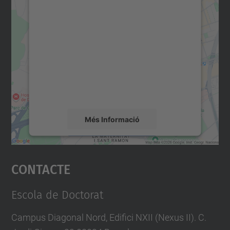
Necessitem el vostre
consentiment per carregar el
servei Google Maps!
Utilitzem un servei de tercers per incrustar
contingut del mapa que pugui recollir dades
sobre la vostra activitat. Reviseu-ne els
detalls i accepteu el servei per veure el
mapa.
Més Informació
Accepta
Contacte
powered by
Usercentrics Consent
Management Platform
Escola de Doctorat
Campus Diagonal Nord, Edifici NXII (Nexus II). C.