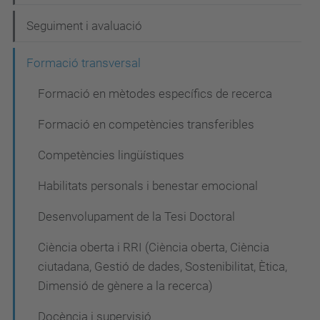
v
e
Seguiment i avaluació
g
Formació transversal
a
c
Formació en mètodes específics de recerca
i
Formació en competències transferibles
ó
Competències lingüístiques
Habilitats personals i benestar emocional
Desenvolupament de la Tesi Doctoral
Ciència oberta i RRI (Ciència oberta, Ciència
ciutadana, Gestió de dades, Sostenibilitat, Ètica,
Dimensió de gènere a la recerca)
Docència i supervisió