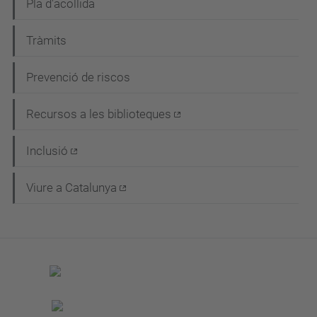
c
Pla d'acollida
i
Tràmits
ó
Prevenció de riscos
Recursos a les biblioteques
Inclusió
Viure a Catalunya