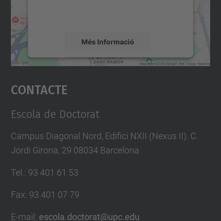
detalls i accepteu el servei per veure el
mapa.
Més Informació
Accepta
Contacte
powered by
Usercentrics Consent
Management Platform
Escola de Doctorat
Campus Diagonal Nord, Edifici NXII (Nexus II). C.
Jordi Girona, 29 08034 Barcelona
Tel.
:
93 401 61 53
Fax
:
93 401 07 79
E-mail
:
escola.doctorat@upc.edu