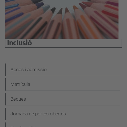
Inclusió
N
Accés i admissió
a
Matrícula
v
e
Beques
g
Jornada de portes obertes
a