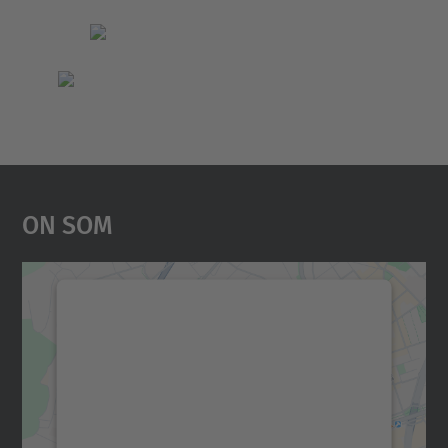
On Som
Necessitem el vostre
consentiment per carregar el
servei Google Maps!
Utilitzem un servei de tercers per incrustar
contingut del mapa que pugui recollir dades
sobre la vostra activitat. Reviseu-ne els