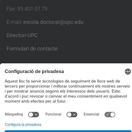
Fax
:
93 401 07 79
E-mail
:
escola.doctorat@upc.edu
Directori UPC
Formulari de contacte
Llista Xarxes Socials
© UPC
Escola de Doctorat
Desenvolupat amb