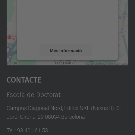
Utilitzem un servei de tercers per incrustar
contingut del mapa que pugui recollir dades
sobre la vostra activitat. Reviseu-ne els
detalls i accepteu el servei per veure el
mapa.
Més Informació
Accepta
Contacte
powered by
Usercentrics Consent
Management Platform
Escola de Doctorat
Campus Diagonal Nord, Edifici NXII (Nexus II). C.
Jordi Girona, 29 08034 Barcelona
Tel.
:
93 401 61 53