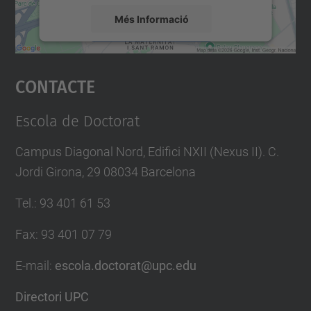
Més Informació
Accepta
Contacte
powered by
Usercentrics Consent
Management Platform
Escola de Doctorat
Campus Diagonal Nord, Edifici NXII (Nexus II). C.
Jordi Girona, 29 08034 Barcelona
Tel.
:
93 401 61 53
Fax
:
93 401 07 79
E-mail
:
escola.doctorat@upc.edu
Directori UPC