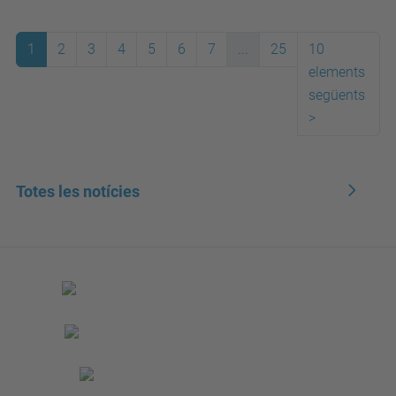
1
2
3
4
5
6
7
...
25
10
elements
següents
>
Totes les notícies