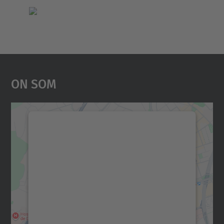
On Som
Necessitem el vostre
consentiment per carregar el
servei Google Maps!
Utilitzem un servei de tercers per incrustar
contingut del mapa que pugui recollir dades
sobre la vostra activitat. Reviseu-ne els
detalls i accepteu el servei per veure el
mapa.