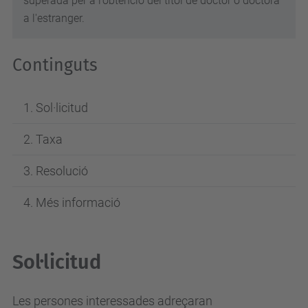
superada per a l’obtenció del títol de doctor o doctora
a l'estranger.
Continguts
Sol·licitud
Taxa
Resolució
Més informació
Sol·licitud
Les persones interessades adreçaran