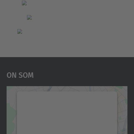
On Som
Necessitem el vostre
consentiment per carregar el
servei Google Maps!
Utilitzem un servei de tercers per incrustar
contingut del mapa que pugui recollir dades