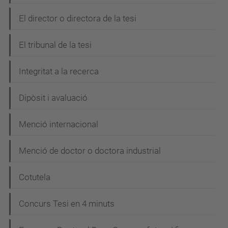
a
El director o directora de la tesi
v
e
El tribunal de la tesi
g
Integritat a la recerca
a
c
Dipòsit i avaluació
i
Menció internacional
ó
Menció de doctor o doctora industrial
Cotutela
Concurs Tesi en 4 minuts