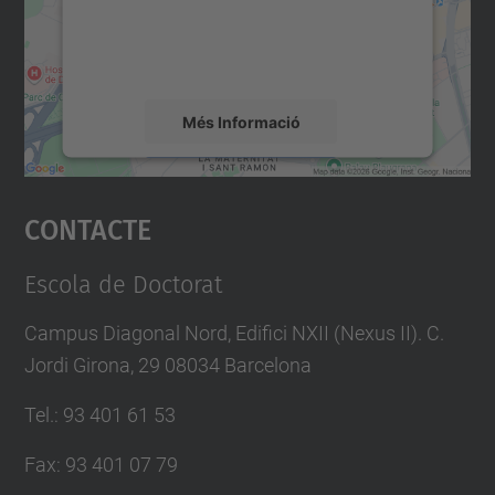
sobre la vostra activitat. Reviseu-ne els
detalls i accepteu el servei per veure el
mapa.
Més Informació
Accepta
Contacte
powered by
Usercentrics Consent
Management Platform
Escola de Doctorat
Campus Diagonal Nord, Edifici NXII (Nexus II). C.
Jordi Girona, 29 08034 Barcelona
Tel.
:
93 401 61 53
Fax
:
93 401 07 79