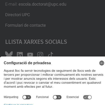
E-mail
:
escola.doctorat@upc.edu
Directori UPC
Formulari de contacte
Llista Xarxes Socials
© UPC
Escola de Doctorat
Desenvolupat amb
Mapa del lloc
Accessibilitat