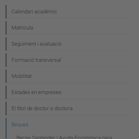
N
Calendari acadèmic
a
Matrícula
v
e
Seguiment i avaluació
g
Formació transversal
a
c
Mobilitat
i
Estades en empreses
ó
El títol de doctor o doctora
Beques
Becas Santander | Ayuda Económica para