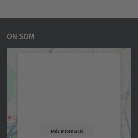
On Som
Necessitem el vostre
consentiment per carregar el
servei Google Maps!
Utilitzem un servei de tercers per incrustar
contingut del mapa que pugui recollir dades
sobre la vostra activitat. Reviseu-ne els
detalls i accepteu el servei per veure el
mapa.
Més Informació