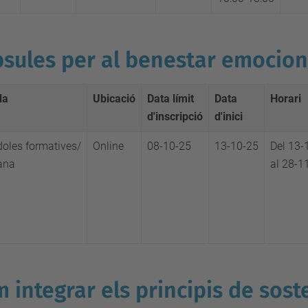
sules per al benestar emocion
da
Ubicació
Data límit
Data
Horari
d'inscripció
d'inici
doles formatives/
Online
08-10-25
13-10-25
Del 13-
ana
al 28-1
 integrar els principis de sosten