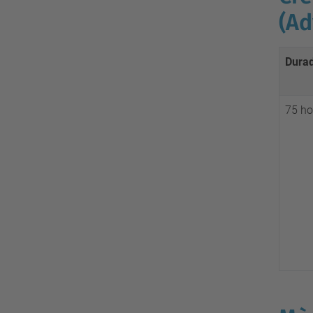
(Ad
Dura
75 ho