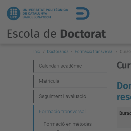
Escola de
Doctorat
Inici
Doctorands
Formació transversal
Curso
Cur
N
Calendari acadèmic
a
Matrícula
Dom
v
e
res
Seguiment i avaluació
g
Formació transversal
Dura
a
c
Formació en mètodes