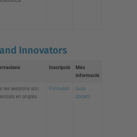
stadística.
 and Innovators
ervacions
Inscripció
Més
informació
s les sessions són
Formulari
Guia
encials en anglès.
docent