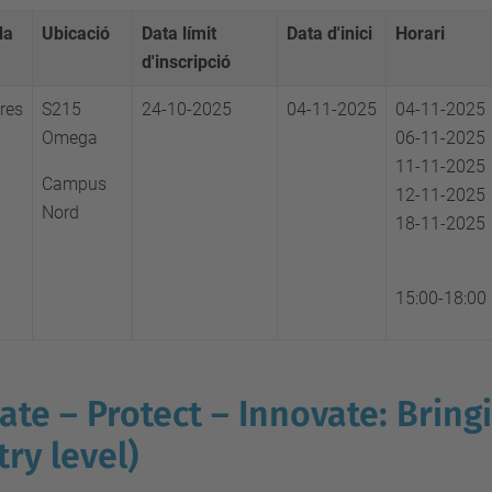
da
Ubicació
Data límit
Data d'inici
Horari
d'inscripció
res
S215
24-10-2025
04-11-2025
04-11-2025
Omega
06-11-2025
11-11-2025
Campus
12-11-2025
Nord
18-11-2025
15:00-18:00
ate – Protect – Innovate: Bring
try level)