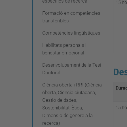
específics de recerca
15 ho
i
ó
Formació en competències
transferibles
Competències lingüístiques
Habilitats personals i
benestar emocional
Desenvolupament de la Tesi
Des
Doctoral
Ciència oberta i RRI (Ciència
Dura
oberta, Ciència ciutadana,
Gestió de dades,
Sostenibilitat, Ètica,
15 ho
Dimensió de gènere a la
recerca)