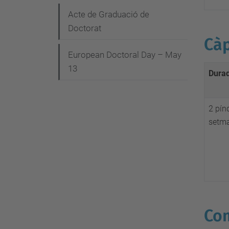
Acte de Graduació de
Doctorat
Càp
European Doctoral Day – May
13
Dura
2 pín
setm
Com