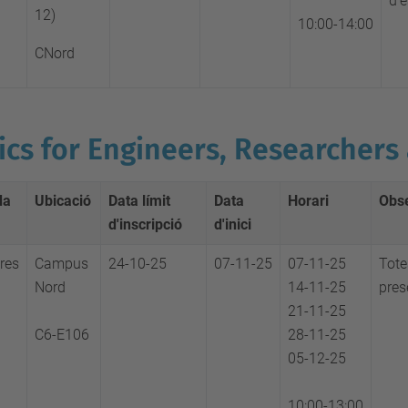
d'e
12)
10:00-14:00
CNord
ics for Engineers, Researchers
da
Ubicació
Data límit
Data
Horari
Obs
d'inscripció
d'inici
res
Campus
24-10-25
07-11-25
07-11-25
Tote
Nord
14-11-25
pres
21-11-25
C6-E106
28-11-25
05-12-25
10:00-13:00