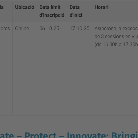
da
Ubicació
Data límit
Data
Horari
d'inscripció
d'inici
ore
s
Online
06-10-25
17-10-25
Asíncrona, a excepc
de 3 sessions en vi
(de 16.00h a 17.30h
ate – Protect – Innovate: Bring