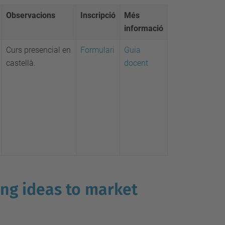
Observacions
Inscripció
Més
informació
Curs presencial en
Formulari
Guia
castellà.
docent
ing ideas to market