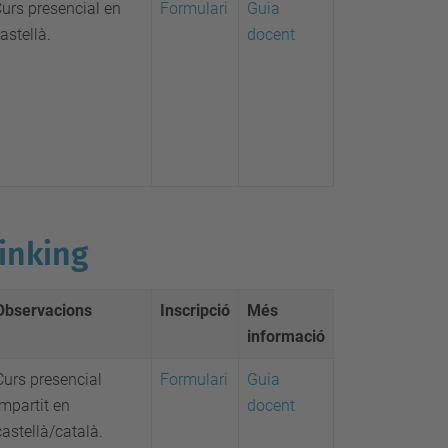
urs presencial en
Formulari
Guia
astellà.
docent
inking
Observacions
Inscripció
Més
informació
Curs presencial
Formulari
Guia
impartit en
docent
castellà/català.