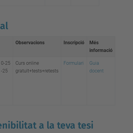
al
Observacions
Inscripció
Més
informació
10-25
Curs online
Formulari
Guia
1-25
gratuït+tests+retests
docent
ibilitat a la teva tesi