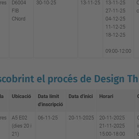
res
D6004
30-10-25
13-11-25
13-11-25
C
FIB
27-11-25
c
CNord
04-12-25
11-12-25
18-12-25
09:00-12:00
cobrint el procés de Design Th
da
Ubicació
Data límit
Data d'inici
Horari
d'inscripció
res
A5 E02
06-11-25
20-11-2025
20-11-2025
(dies 20 i
21-11-2025
21)
15:00-18:00