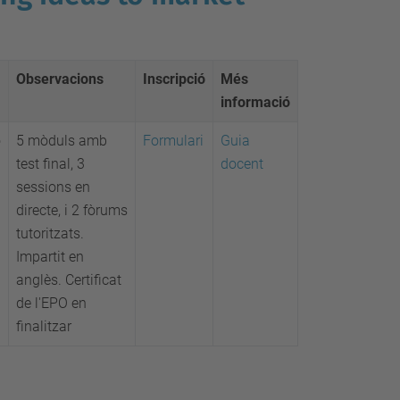
Observacions
Inscripció
Més
informació
ó
5 mòduls amb
Formulari
Guia
test final, 3
docent
sessions en
directe, i 2 fòrums
tutoritzats.
Impartit en
anglès. Certificat
de l'EPO en
finalitzar