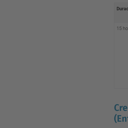
Dura
15 ho
Cre
(En