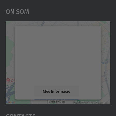
On Som
Necessitem el vostre
consentiment per carregar el
servei Google Maps!
Utilitzem un servei de tercers per incrustar
contingut del mapa que pugui recollir dades
sobre la vostra activitat. Reviseu-ne els
detalls i accepteu el servei per veure el
mapa.
Més Informació
Accepta
Contacte
powered by
Usercentrics Consent