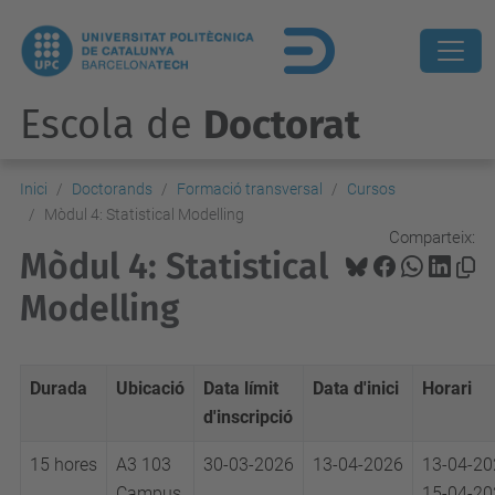
Escola de
Doctorat
Inici
Doctorands
Formació transversal
Cursos
Mòdul 4: Statistical Modelling
Comparteix:
Mòdul 4: Statistical
Modelling
Durada
Ubicació
Data límit
Data d'inici
Horari
d'inscripció
15 hores
A3 103
30-03-2026
13-04-2026
13-04-20
Campus
15-04-20