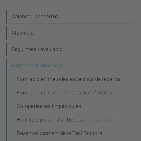
N
Calendari acadèmic
a
Matrícula
v
e
Seguiment i avaluació
g
Formació transversal
a
c
Formació en mètodes específics de recerca
i
Formació en competències transferibles
ó
Competències lingüístiques
Habilitats personals i benestar emocional
Desenvolupament de la Tesi Doctoral