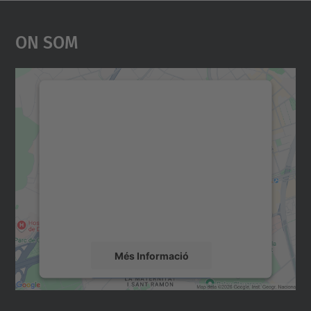
On Som
Necessitem el vostre
consentiment per carregar el
servei Google Maps!
Utilitzem un servei de tercers per incrustar
contingut del mapa que pugui recollir dades
sobre la vostra activitat. Reviseu-ne els
detalls i accepteu el servei per veure el
mapa.
Més Informació
Accepta