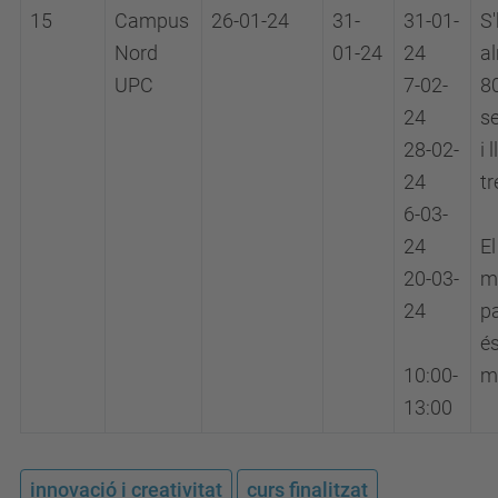
15
Campus
26-01-24
31-
31-01-
S'
Nord
01-24
24
a
UPC
7-02-
8
24
s
28-02-
i 
24
tr
6-03-
24
E
20-03-
m
24
pa
és
10:00-
m
13:00
innovació i creativitat
curs finalitzat