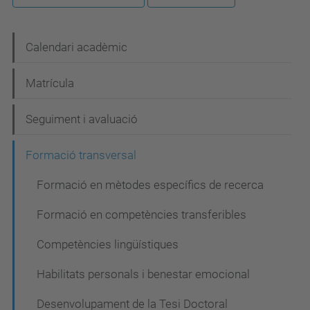
N
Calendari acadèmic
a
Matrícula
v
e
Seguiment i avaluació
g
Formació transversal
a
c
Formació en mètodes específics de recerca
i
Formació en competències transferibles
ó
Competències lingüístiques
Habilitats personals i benestar emocional
Desenvolupament de la Tesi Doctoral