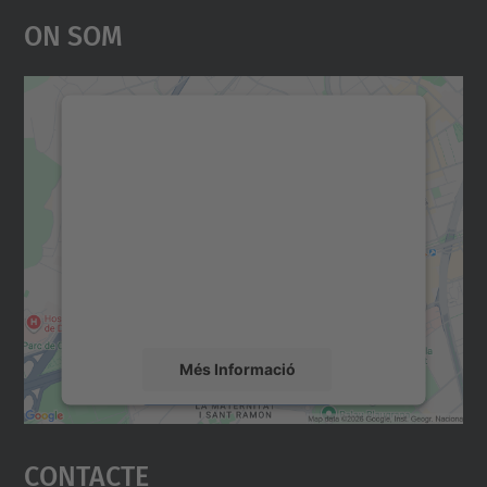
On Som
Necessitem el vostre
consentiment per carregar el
servei Google Maps!
Utilitzem un servei de tercers per incrustar
contingut del mapa que pugui recollir dades
sobre la vostra activitat. Reviseu-ne els
detalls i accepteu el servei per veure el
mapa.
Més Informació
Accepta
Contacte
powered by
Usercentrics Consent