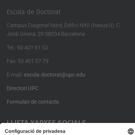
Management Platform
Escola de Doctorat
Campus Diagonal Nord, Edifici NXII (Nexus II). C.
Jordi Girona, 29 08034 Barcelona
Tel.
:
93 401 61 53
Fax
:
93 401 07 79
E-mail
:
escola.doctorat@upc.edu
Directori UPC
Formulari de contacte
Llista Xarxes Socials