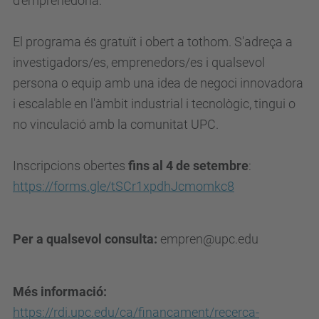
d'emprenedoria.
El programa és gratuït i obert a tothom. S'adreça a
investigadors/es, emprenedors/es i qualsevol
persona o equip amb una idea de negoci innovadora
i escalable en l'àmbit industrial i tecnològic, tingui o
no vinculació amb la comunitat UPC.
Inscripcions obertes
fins al 4 de setembre
:
https://forms.gle/tSCr1xpdhJcmomkc8
Per a qualsevol consulta:
empren@upc.edu
Més informació:
https://rdi.upc.edu/ca/financament/recerca-