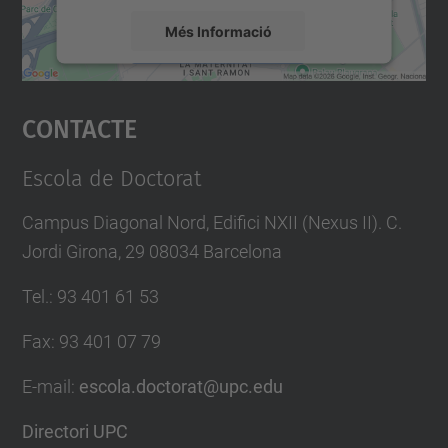
Més Informació
Accepta
Contacte
powered by
Usercentrics Consent
Management Platform
Escola de Doctorat
Campus Diagonal Nord, Edifici NXII (Nexus II). C.
Jordi Girona, 29 08034 Barcelona
Tel.
:
93 401 61 53
Fax
:
93 401 07 79
E-mail
:
escola.doctorat@upc.edu
Directori UPC