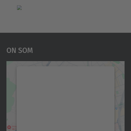
On Som
Necessitem el vostre
consentiment per carregar el
servei Google Maps!
Utilitzem un servei de tercers per incrustar
contingut del mapa que pugui recollir dades
sobre la vostra activitat. Reviseu-ne els
detalls i accepteu el servei per veure el
mapa.