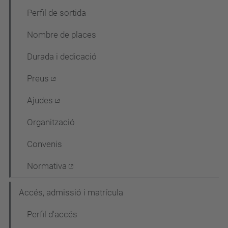
g
Perfil de sortida
a
Nombre de places
c
Durada i dedicació
i
ó
Preus
Ajudes
Organització
Convenis
Normativa
Accés, admissió i matrícula
Perfil d'accés