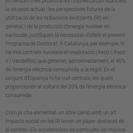
En l’entorn més pròxim a les nostres circumstàncies,
la situació actual i les perspectives futures de la
utilització de les radiacions ionitzants (RI) en
general, i de la producció d’energia nuclear en
particular, justifiquen la necessitat d’oferir el present
Programa de Doctorat. A Catalunya, per exemple, hi
ha tres centrals nuclears en explotació (Ascó I, Ascó
II i Vandellòs) que generen, aproximadament, el 45%
de l’energia elèctrica consumida a la regió. En el
conjunt d’Espanya hi ha vuit centrals, les quals
proporcionen al voltant del 20% de l’energia elèctrica
consumida.
Com ja s’ha esmentat, un altre camp amb un alt
impacte social on les RI tenen un paper destacat és
el sanitari. Els acceleradors de partícules (la majoria