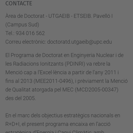
CONTACTE
Àrea de Doctorat - UTGAEIB - ETSEIB. Pavelló I
(Campus Sud)
Tel.: 934 016 562
Correu electrònic: doctoratd.utgaeib@upc.edu
El Programa de Doctorat en Enginyeria Nuclear i de
les Radiacions Ionitzants (PDINRI) va rebre la
Menció cap a l’Excel·lència a partir de l’any 2011 i
fins al 2013 (MEE2011-0496), i prèviament la Menció
de Qualitat atorgada pel MEC (MCD2005-00347)
des del 2005.
En el marc dels objectius estratègics nacionals en
R+D+I, el present programa encaixa en l’acció
estratègica d’Energia i Canvi Climàtic, amb