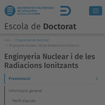
Escola de
Doctorat
Inici
Programes de doctorat
Enginyeria Nuclear i de les Radiacions Ionitzants
Enginyeria Nuclear i de les
Radiacions Ionitzants
N
Presentació
a
Informació general
v
Perfil d'accés
e