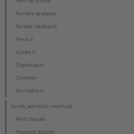
g
Perfil de sortida
a
Nombre de places
c
Durada i dedicació
i
ó
Preus
Ajudes
Organització
Convenis
Normativa
Accés, admissió i matrícula
Perfil d'accés
Requisits d'accés