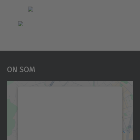
On Som
Necessitem el vostre
consentiment per carregar el
servei Google Maps!
Utilitzem un servei de tercers per incrustar
contingut del mapa que pugui recollir dades
sobre la vostra activitat. Reviseu-ne els