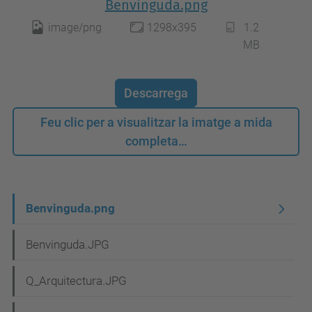
Benvinguda.png
image/png
1298x395
1.2
MB
Descarrega
Feu clic per a visualitzar la imatge a mida
completa…
N
Benvinguda.png
a
Benvinguda.JPG
v
e
Q_Arquitectura.JPG
g