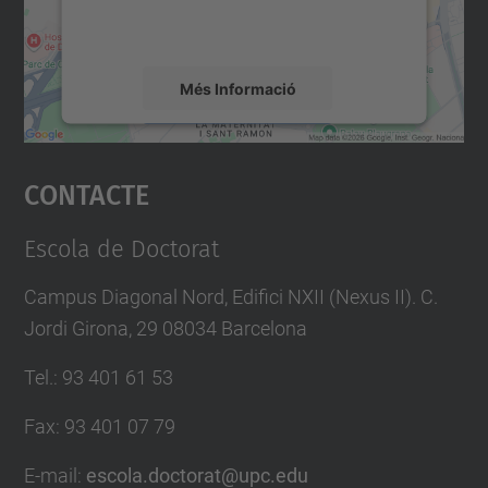
detalls i accepteu el servei per veure el
mapa.
Més Informació
Accepta
Contacte
powered by
Usercentrics Consent
Management Platform
Escola de Doctorat
Campus Diagonal Nord, Edifici NXII (Nexus II). C.
Jordi Girona, 29 08034 Barcelona
Tel.
:
93 401 61 53
Fax
:
93 401 07 79
E-mail
:
escola.doctorat@upc.edu