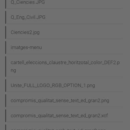
Q_Ciencies.JPG
a
c
Q_Eng_Civil.JPG
i
Ciencies2.jpg
ó
imatges-menu
cartell_eleccions_claustre_horitzotal_color_DEF2.p
ng
Unite_FULL_LOGO_RGB_OPTION_1.png
compromis_qualitat_sense_text_ed_gran2.png
compromis_qualitat_sense_text_ed_gran2.xcf