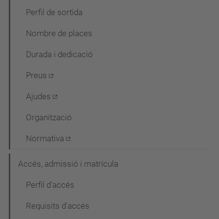
g
Perfil de sortida
a
Nombre de places
c
Durada i dedicació
i
ó
Preus
Ajudes
Organització
Normativa
Accés, admissió i matrícula
Perfil d'accés
Requisits d'accés