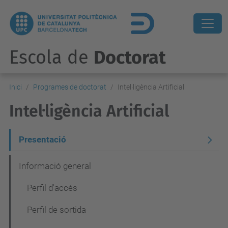
Escola de
Doctorat
Inici
Programes de doctorat
Intel·ligència Artificial
Intel·ligència Artificial
N
Presentació
a
Informació general
v
Perfil d'accés
e
g
Perfil de sortida
a