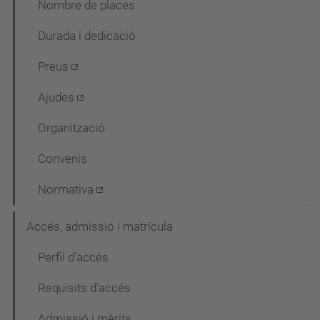
Nombre de places
c
Durada i dedicació
i
ó
Preus
Ajudes
Organització
Convenis
Normativa
Accés, admissió i matrícula
Perfil d'accés
Requisits d'accés
Admissió i mèrits