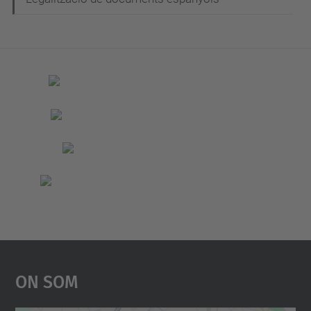
On Som