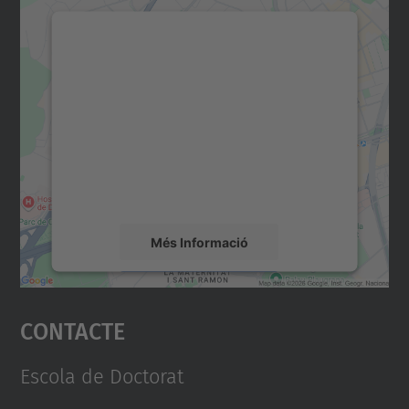
Necessitem el vostre
consentiment per carregar el
servei Google Maps!
Utilitzem un servei de tercers per incrustar
contingut del mapa que pugui recollir dades
sobre la vostra activitat. Reviseu-ne els
detalls i accepteu el servei per veure el
mapa.
Més Informació
Accepta
Contacte
powered by
Usercentrics Consent
Management Platform
Escola de Doctorat