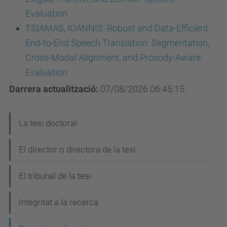
Evaluation
TSIAMAS, IOANNIS: Robust and Data-Efficient
End-to-End Speech Translation: Segmentation,
Cross-Modal Alignment, and Prosody-Aware
Evaluation
Darrera actualització:
07/08/2026 06:45:15.
N
La tesi doctoral
a
El director o directora de la tesi
v
e
El tribunal de la tesi
g
Integritat a la recerca
a