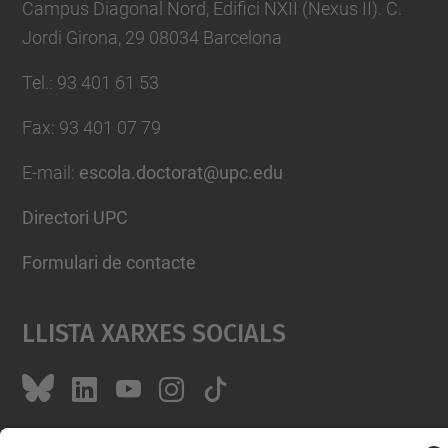
Campus Diagonal Nord, Edifici NXII (Nexus II). C.
Jordi Girona, 29 08034 Barcelona
Tel.
:
93 401 61 53
Fax
:
93 401 07 79
E-mail
:
escola.doctorat@upc.edu
Directori UPC
Formulari de contacte
Llista Xarxes Socials