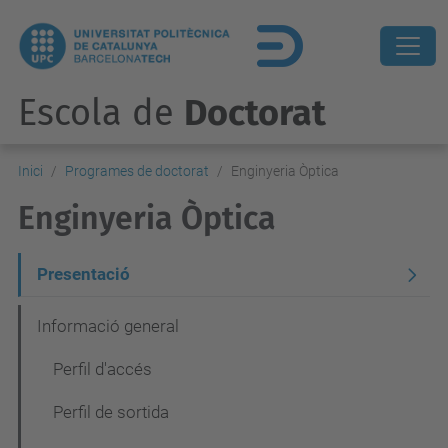
Escola de
Doctorat
Inici
Programes de doctorat
Enginyeria Òptica
Enginyeria Òptica
N
Presentació
a
Informació general
v
Perfil d'accés
e
g
Perfil de sortida
a