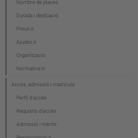
Nombre de places
c
Durada i dedicació
i
ó
Preus
Ajudes
Organització
Normativa
Accés, admissió i matrícula
Perfil d'accés
Requisits d'accés
Admissió i mèrits
Preinscripció