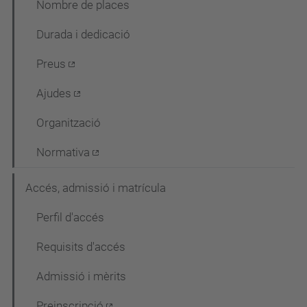
Nombre de places
c
Durada i dedicació
i
ó
Preus
Ajudes
Organització
Normativa
Accés, admissió i matrícula
Perfil d'accés
Requisits d'accés
Admissió i mèrits
Preinscripció