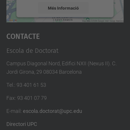
Més Informació
Accepta
Contacte
powered by
Usercentrics Consent
Management Platform
Escola de Doctorat
Campus Diagonal Nord, Edifici NXII (Nexus II). C.
Jordi Girona, 29 08034 Barcelona
Tel.
:
93 401 61 53
Fax
:
93 401 07 79
E-mail
:
escola.doctorat@upc.edu
Directori UPC