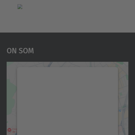
On Som
Necessitem el vostre
consentiment per carregar el
servei Google Maps!
Utilitzem un servei de tercers per incrustar
contingut del mapa que pugui recollir dades
sobre la vostra activitat. Reviseu-ne els
detalls i accepteu el servei per veure el
mapa.