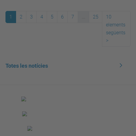
1
2
3
4
5
6
7
...
25
10
elements
següents
>
Totes les notícies